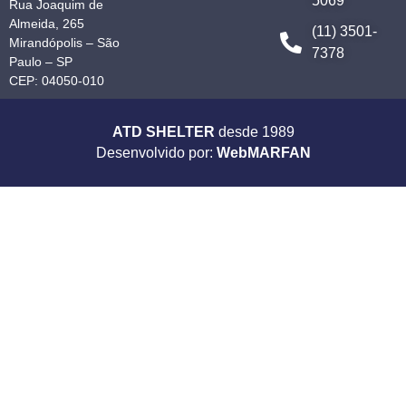
5069
Rua Joaquim de
Almeida, 265
(11) 3501-
Mirandópolis – São
7378
Paulo – SP
CEP: 04050-010
ATD SHELTER
desde 1989
Desenvolvido por:
WebMARFAN