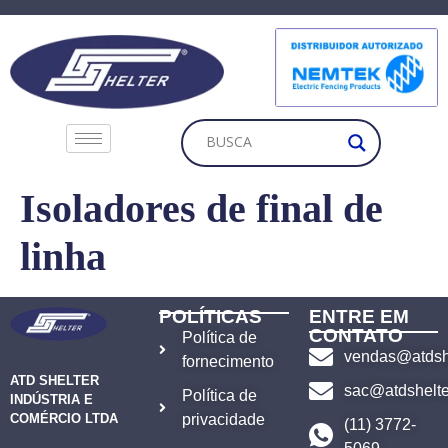
Isoladores de final de
linha
POLÍTICAS
ENTRE EM
CONTATO
Política de
vendas@atdshe
fornecimento
ATD SHELTER
sac@atdshelte
Política de
INDÚSTRIA E
COMÉRCIO LTDA
privacidade
(11) 3772-